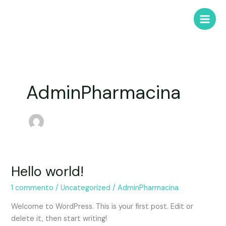
Vai
al
contenuto
AdminPharmacina
Hello world!
Hello
world!
1 commento
/
Uncategorized
/
AdminPharmacina
Welcome to WordPress. This is your first post. Edit or
delete it, then start writing!